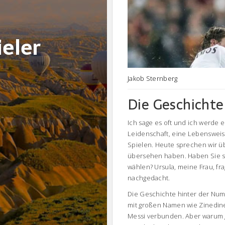
ieler
Jakob Sternberg
Die Geschicht
Ich sage es oft und ich werde es
Leidenschaft, eine Lebensweise
Spielen. Heute sprechen wir übe
übersehen haben. Haben Sie si
wählen? Ursula, meine Frau, f
nachgedacht.
Die Geschichte hinter der Numme
mit großen Namen wie Zinedine
Messi verbunden. Aber warum g