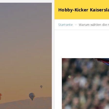
Hobby-Kicker Kaisersl
Startseite
Warum wählen die m