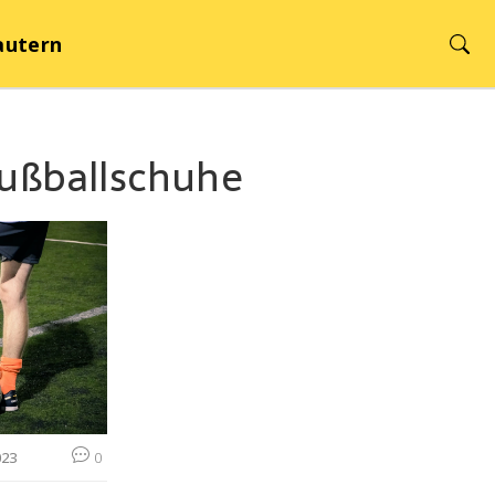
autern
Fußballschuhe
023
0