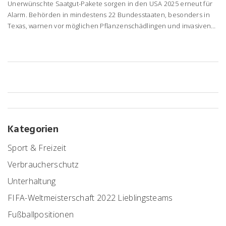
Unerwünschte Saatgut-Pakete sorgen in den USA 2025 erneut für
Alarm. Behörden in mindestens 22 Bundesstaaten, besonders in
Texas, warnen vor möglichen Pflanzenschädlingen und invasiven
Arten. Hinter den Sendungen steckt mutmaßlich ein "Brushing
Scam". Empfänger sollen die Pakete nicht öffnen, nicht ausbringen
und den Fund melden.
Kategorien
Sport & Freizeit
Verbraucherschutz
Unterhaltung
FIFA-Weltmeisterschaft 2022 Lieblingsteams
Fußballpositionen