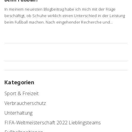
In meinem neuesten Blogbeitrag habe ich mich mit der Frage
beschäftigt, ob Schuhe wirklich einen Unterschied in der Leistung
beim Fußball machen. Nach eingehender Recherche und
Befragung von Experten bin ich zu dem Schluss gekommen, dass
die Qualität und Passform der Schuhe tatsächlich einen Einfluss
auf die Leistung haben können. Bequeme Schuhe, die gut sitzen,
können das Verletzungsrisiko verringern und die Ballkontrolle
verbessern. Allerdings sollte man nicht vergessen, dass die
persönlichen Fähigkeiten und das Training immer noch den
größten Einfluss auf die Leistung haben. Daher empfehle ich, zwar
in gute Fußballschuhe zu investieren, aber vor allem auch auf das
eigene Training und die Verbesserung der Technik zu achten.
Kategorien
Sport & Freizeit
Verbraucherschutz
Unterhaltung
FIFA-Weltmeisterschaft 2022 Lieblingsteams