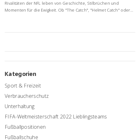
Rivalitäten der NFL leben von Geschichte, Stilbrüchen und
Momenten für die Ewigkeit. Ob "The Catch", "Helmet Catch" oder
Bus-Ehrenrunde in Kansas City – diese Duelle prägen Saisons,
Quoten und Fan-Seelen. Ein Blick auf Ursprung, Wendepunkte und
das, was 2024/25 neue Funken verspricht.
Kategorien
Sport & Freizeit
Verbraucherschutz
Unterhaltung
FIFA-Weltmeisterschaft 2022 Lieblingsteams
Fußballpositionen
Fußballschuhe