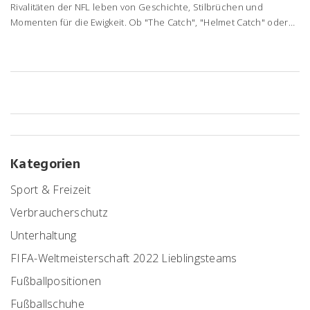
Rivalitäten der NFL leben von Geschichte, Stilbrüchen und
Momenten für die Ewigkeit. Ob "The Catch", "Helmet Catch" oder
Bus-Ehrenrunde in Kansas City – diese Duelle prägen Saisons,
Quoten und Fan-Seelen. Ein Blick auf Ursprung, Wendepunkte und
das, was 2024/25 neue Funken verspricht.
Kategorien
Sport & Freizeit
Verbraucherschutz
Unterhaltung
FIFA-Weltmeisterschaft 2022 Lieblingsteams
Fußballpositionen
Fußballschuhe